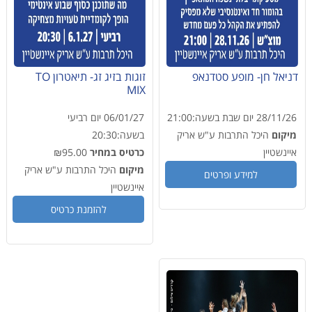
דניאל חן- מופע סטדנאפ
זוגות בזיג זג- תיאטרון TO
MIX
28/11/26
יום שבת
בשעה:
21:00
06/01/27
יום רביעי
מיקום
היכל התרבות ע"ש אריק
בשעה:
20:30
איינשטיין
כרטיס במחיר
₪95.00
מיקום
היכל התרבות ע"ש אריק
למידע ופרטים
איינשטיין
להזמנת כרטיס