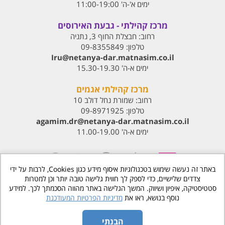
ימים א'-ה' 11:00-19:00
מרכז קהילתי - גבעת האירוסים
רחוב:
חבצלת החוף 3, נתניה
טלפון:
09-8355849
Iru@netanya-dar.matnasim.co.il‏
ימים א-ה' 15.30-19.30
מרכז קהילתי אגמים
רחוב:
שמורת נחל דולב 10
טלפון:
09-8971925
agamim.dr@netanya-dar.matnasim.co.il‏
ימים א-ה' 11.00-19.00
באתר זה נעשה שימוש בטכנולוגיות איסוף מידע כגון Cookies, לרבות על ידי
צדדים שלישיים, כדי לספק לך חווית גלישה טובה יותר וכן למטרות
סטטיסטיקה, איפיון ושיווק. המשך הגלישה באתר מהווה הסכמתך לכך. למידע
www.matnasdn.co.il
©
כל הזכויות שמורות
נוסף בנושא, ראו את
מדיניות הפרטיות המעודכנת
הסדרי נגישות
מדיניות פרטיות
הבנתי