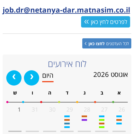
job.dr@netanya-dar.matnasim.co.il
לפרטים לחץ כאן
לכל העדכונים
לחצו כאן
לוח אירועים
אוגוסט 2026
‹
›
היום
א
ב
ג
ד
ה
ו
ש
1
31
30
29
28
27
26