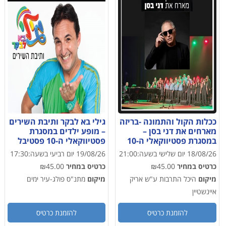
ככלות הקול והתמונה -בריזה
גילי בא לבקר ותיבת השירים
מארחים את דני בסן –
– מופע ילדים במסגרת
במסגרת פסטיווקאלי ה-10
פסטיווקאלי ה-10 פסטיבל
פסטיבל הזמר העברי
הזמר העברי
18/08/26
יום שלישי
בשעה:
21:00
19/08/26
יום רביעי
בשעה:
17:30
כרטיס במחיר
₪45.00
כרטיס במחיר
₪45.00
מיקום
היכל התרבות ע"ש אריק
מיקום
מתנ"ס פולג-עיר ימים
איינשטיין
להזמנת כרטיס
להזמנת כרטיס