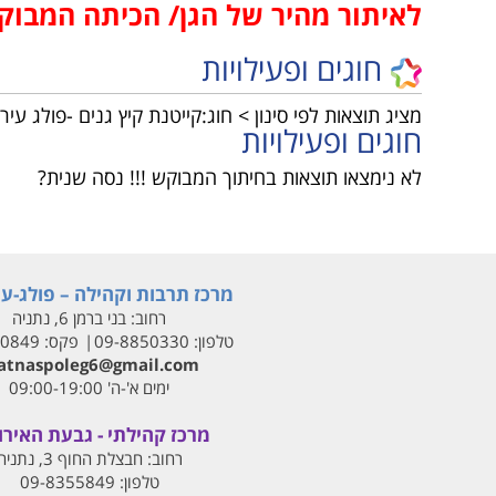
לאיתור מהיר של הגן/ הכיתה המבו
טכנ
קיץ
נגישות והשתלבות
למי
נהלי הרשמה לקייטנות
חוגים ופעילויות
הקיץ
נוע
מבו
מציג תוצאות לפי סינון
> חוג:קייטנת קיץ גנים -פולג עיר 
חוגים ופעילויות
גמל
לא נימצאו תוצאות בחיתוך המבוקש !!! נסה שנית?
נגי
לו"
לוח
מרכז תרבות וקהילה – פולג-עי
רחוב:
בני ברמן 6, נתניה
טלפון:
09-8850330
פקס:
00849
tnaspoleg6@gmail.com
ימים א'-ה' 09:00-19:00
מרכז קהילתי - גבעת האירו
רחוב:
חבצלת החוף 3, נתניה
טלפון:
09-8355849