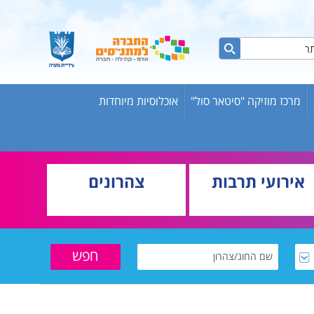
מרכז מוזיקה "סיטאר סול"
אוכלוסיות מיוחדות
ות ברשת
ש אריק
אירועי תרבות
צהרונים
בוגרים
וער
שת