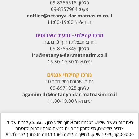
טלפון:
09-8355518
פקס:
09-8357904
noffice@netanya-dar.matnasim.co.il
ימים א'-ה' 11:00-19:00
מרכז קהילתי - גבעת האירוסים
רחוב:
חבצלת החוף 3, נתניה
טלפון:
09-8355849
Iru@netanya-dar.matnasim.co.il‏
ימים א-ה' 15.30-19.30
מרכז קהילתי אגמים
רחוב:
שמורת נחל דולב 10
טלפון:
09-8971925
agamim.dr@netanya-dar.matnasim.co.il‏
ימים א-ה' 11.00-19.00
באתר זה נעשה שימוש בטכנולוגיות איסוף מידע כגון Cookies, לרבות על ידי
צדדים שלישיים, כדי לספק לך חווית גלישה טובה יותר וכן למטרות
סטטיסטיקה, איפיון ושיווק. המשך הגלישה באתר מהווה הסכמתך לכך. למידע
www.matnasdn.co.il
©
כל הזכויות שמורות