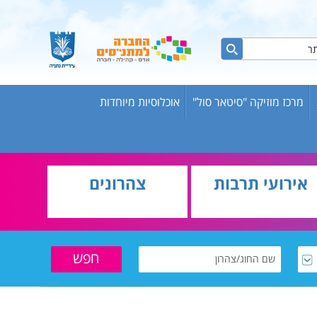
מרכז מוזיקה "סיטאר סול"
אוכלוסיות מיוחדות
ות ברשת
ש אריק
אירועי תרבות
צהרונים
בוגרים
וער
שת