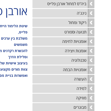
טכנ
קיץ
ביה"ס למחול אורבן פלייס
נגישות והשתלבות
אורבן פ
למי
נהלי הרשמה לקייטנות
נינג'ה
הקיץ
נוע
ריקוד ומחול
מבו
שיטת הלימוד הייחו
תנועה וספורט
גמל
פלייס,
משלבת בין ערכים 
נגי
אומנויות לחימה
משמשים
לו"
אומנות ויצירה
להכשרת רקדנים מקצ
לוח
וסלילת הדרך
טכנולוגיה
בעיצוב אישיות של 
צוות מורים מקצועי 
אומנויות הבמה
ואפשרות בניית מס
העשרה
למידה
מוזיקה
מבוגרים