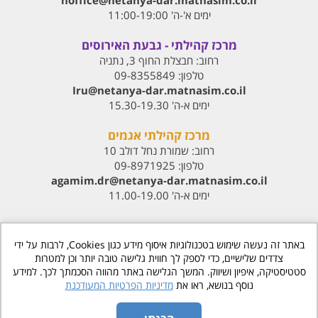
noffice@netanya-dar.matnasim.co.il
ימים א'-ה' 11:00-19:00
מרכז קהילתי - גבעת האירוסים
רחוב:
חבצלת החוף 3, נתניה
טלפון:
09-8355849
Iru@netanya-dar.matnasim.co.il‏
ימים א-ה' 15.30-19.30
מרכז קהילתי אגמים
רחוב:
שמורת נחל דולב 10
טלפון:
09-8971925
agamim.dr@netanya-dar.matnasim.co.il‏
ימים א-ה' 11.00-19.00
באתר זה נעשה שימוש בטכנולוגיות איסוף מידע כגון Cookies, לרבות על ידי
צדדים שלישיים, כדי לספק לך חווית גלישה טובה יותר וכן למטרות
סטטיסטיקה, איפיון ושיווק. המשך הגלישה באתר מהווה הסכמתך לכך. למידע
www.matnasdn.co.il
©
כל הזכויות שמורות
נוסף בנושא, ראו את
מדיניות הפרטיות המעודכנת
הסדרי נגישות
מדיניות פרטיות