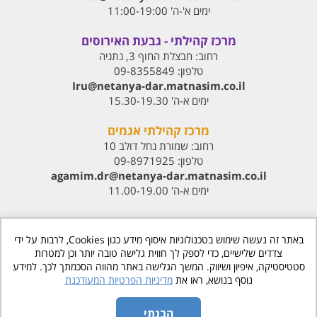
ימים א'-ה' 11:00-19:00
מרכז קהילתי - גבעת האירוסים
רחוב:
חבצלת החוף 3, נתניה
טלפון:
09-8355849
Iru@netanya-dar.matnasim.co.il‏
ימים א-ה' 15.30-19.30
מרכז קהילתי אגמים
רחוב:
שמורת נחל דולב 10
טלפון:
09-8971925
agamim.dr@netanya-dar.matnasim.co.il‏
ימים א-ה' 11.00-19.00
באתר זה נעשה שימוש בטכנולוגיות איסוף מידע כגון Cookies, לרבות על ידי
צדדים שלישיים, כדי לספק לך חווית גלישה טובה יותר וכן למטרות
סטטיסטיקה, איפיון ושיווק. המשך הגלישה באתר מהווה הסכמתך לכך. למידע
www.matnasdn.co.il
©
כל הזכויות שמורות
נוסף בנושא, ראו את
מדיניות הפרטיות המעודכנת
הסדרי נגישות
הבנתי
מדיניות פרטיות