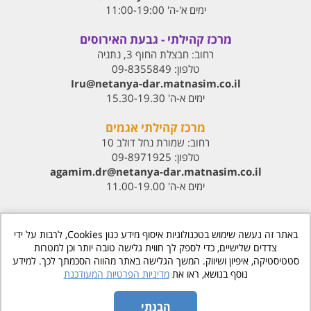
ימים א'-ה' 11:00-19:00
מרכז קהילתי - גבעת האירוסים
רחוב:
חבצלת החוף 3, נתניה
טלפון:
09-8355849
Iru@netanya-dar.matnasim.co.il‏
ימים א-ה' 15.30-19.30
מרכז קהילתי אגמים
רחוב:
שמורת נחל דולב 10
טלפון:
09-8971925
agamim.dr@netanya-dar.matnasim.co.il‏
ימים א-ה' 11.00-19.00
באתר זה נעשה שימוש בטכנולוגיות איסוף מידע כגון Cookies, לרבות על ידי
צדדים שלישיים, כדי לספק לך חווית גלישה טובה יותר וכן למטרות
סטטיסטיקה, איפיון ושיווק. המשך הגלישה באתר מהווה הסכמתך לכך. למידע
www.matnasdn.co.il
©
כל הזכויות שמורות
נוסף בנושא, ראו את
מדיניות הפרטיות המעודכנת
הסדרי נגישות
הבנתי
מדיניות פרטיות