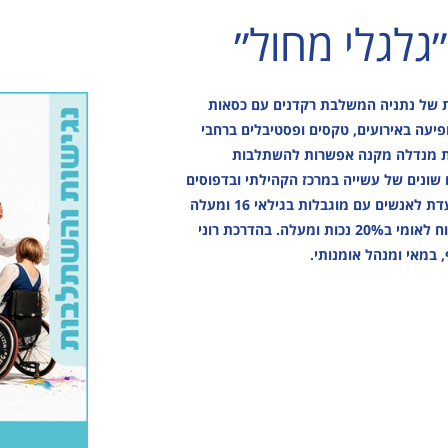
ולוגיה
מבוגרים
למידה
נגישות והשתלבות
גלגלי מחול״
דה
גמלאים
מוזיקה
לוח חופשות חוגים
ר
נגישות והשתלבות
מבוגרים
לו"ז מערכת חוגים
גרים
לוח חופשות חוגים
גימלאים
ת של נתניה המשלבת רקדנים עם כסאות
אים
לו"ז מערכת חוגים
נגישות והשתלבות
יעה באירועים, טקסים ופסטיבלים ברחבי
ית מנדלה מקנה אפשרות להשתלבות
שות והשתלבות
לוח חופשות חוגים
שונים של עשייה במרכז הקהילתי ובדפוסים
ז מערכת חוגים
שונים:התכנית מיועדת לאנשים עם מוגבלות בגילאי 16 ומעלה
 חופשות חוגים
אשר הוכרו ע"י ביטוח לאומי ב20% נכות ומעלה. בהדרכת רוני
, במאי ומנהל אומנותי.