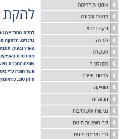
טכנ
קיץ
אומנויות לחימה
נגישות והשתלבות
להקת ״
למי
נהלי הרשמה לקייטנות
תנועה וספורט
הקיץ
נוע
ריקוד ומחול
מבו
להקת מחול ייצוגי
למידה
גמל
גלגלים. הלהקה מופ
הארץ ובעיר. תוכנ
נגי
העשרה
מסובסדת באפיקים 
לו"
טכנולוגיה
לוח
אמנות ויצירה
סימן טוב, כוראוגרף
מוסיקה
מבוגרים
נגישות והשתלבות
לוח חופשות חוגים
לו"ז מערכת חוגים