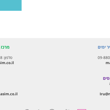
ר ימים
מרכז ת
09-88
טלפון:
18
im.co.il
ma
סים
Iru@‏
sim.co.il