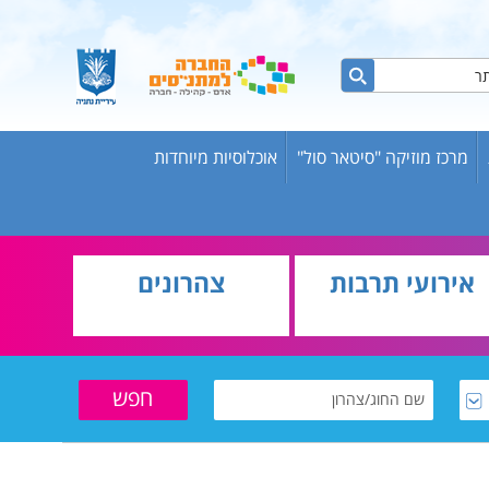
מרכז מוזיקה "סיטאר סול"
אוכלוסיות מיוחדות
ות ברשת
ש אריק
אירועי תרבות
צהרונים
בוגרים
וער
שת