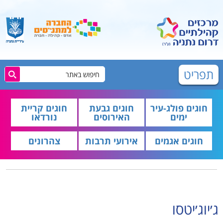
תפריט
חוגים פולג-עיר
חוגים גבעת
חוגים קריית
ימים
האירוסים
נורדאו
חוגים אגמים
אירועי תרבות
צהרונים
ג׳יוג׳יטסו