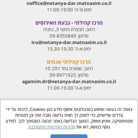
noffice@netanya-dar.matnasim.co.il
ימים א'-ה' 11:00-19:00
מרכז קהילתי - גבעת האירוסים
רחוב:
חבצלת החוף 3, נתניה
טלפון:
09-8355849
Iru@netanya-dar.matnasim.co.il‏
ימים א-ה' 15.30-19.30
מרכז קהילתי אגמים
רחוב:
שמורת נחל דולב 10
טלפון:
09-8971925
agamim.dr@netanya-dar.matnasim.co.il‏
ימים א-ה' 11.00-19.00
באתר זה נעשה שימוש בטכנולוגיות איסוף מידע כגון Cookies, לרבות על ידי
צדדים שלישיים, כדי לספק לך חווית גלישה טובה יותר וכן למטרות
סטטיסטיקה, איפיון ושיווק. המשך הגלישה באתר מהווה הסכמתך לכך. למידע
www.matnasdn.co.il
©
כל הזכויות שמורות
נוסף בנושא, ראו את
מדיניות הפרטיות המעודכנת
הסדרי נגישות