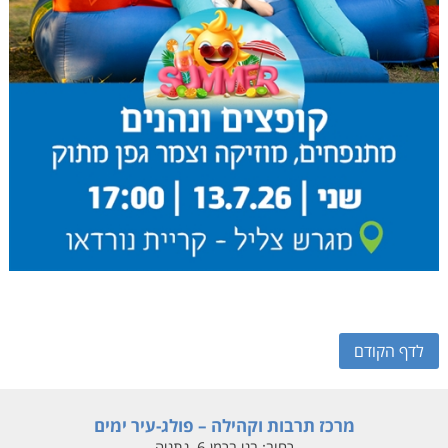
לדף הקודם
מרכז תרבות וקהילה – פולג-עיר ימים
רחוב:
בני ברמן 6, נתניה