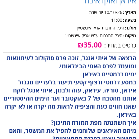
איראן ואוקראינה
תאריך
10/10/26
יום שבת
בשעה
11:00
אולם
היכל התרבות אריק אינשטיין
מיקום
היכל התרבות ע"ש אריק איינשטיין
₪35.00
כרטיס במחיר
הרצאה של איתי אנגל, זוכה פרס סוקולוב לעיתונאות
ומועמד לפרס האמי הבינלאומי.
ימים דרמטיים באיראן
במסע דרמטי ורצוף קטעי תיעוד בלעדיים מגבול
איראן, סוריה, עיראק, עזה ולבנון, איתי אנגל לוקח
אותנו מהטבח של 7 באוקטובר ועד הימים ההיסטוריים
שאנו חווים כעת והציפיה לראות מה יקרה או לא יקרה
באיראן.
איך השתנתה מפת המזרח התיכון?
מיהם האיראנים שלוחמים להפיל את המשטר, והאם
המשטר עצמו בסכנת התמוטטות?