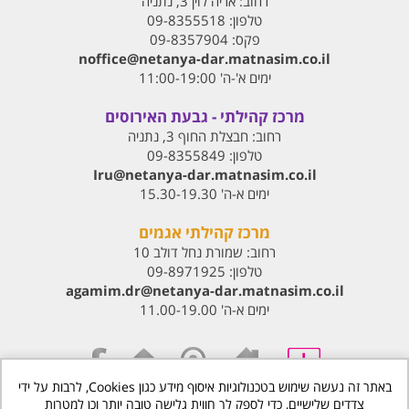
רחוב:
אריה לוין 3, נתניה
טלפון:
09-8355518
פקס:
09-8357904
noffice@netanya-dar.matnasim.co.il
ימים א'-ה' 11:00-19:00
מרכז קהילתי - גבעת האירוסים
רחוב:
חבצלת החוף 3, נתניה
טלפון:
09-8355849
Iru@netanya-dar.matnasim.co.il‏
ימים א-ה' 15.30-19.30
מרכז קהילתי אגמים
רחוב:
שמורת נחל דולב 10
טלפון:
09-8971925
agamim.dr@netanya-dar.matnasim.co.il‏
ימים א-ה' 11.00-19.00
באתר זה נעשה שימוש בטכנולוגיות איסוף מידע כגון Cookies, לרבות על ידי
צדדים שלישיים, כדי לספק לך חווית גלישה טובה יותר וכן למטרות