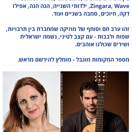
Zingara, Wave, ילדותי השנייה, הנה הנה, אפילו
דקה, חיוכים, סמבה בשניים ועוד.
זהו ערב חם וסוחף של מוזיקה שמחברת בין תרבויות,
שפות ולבבות - עם קצב לטיני, נשמה ישראלית
ושירים שכולנו אוהבים.
מספר המקומות מוגבל - מומלץ להירשם מראש.