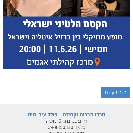
לדף הקודם
מרכז תרבות וקהילה – פולג-עיר ימים
רחוב:
בני ברמן 6, נתניה
טלפון:
09-8850330