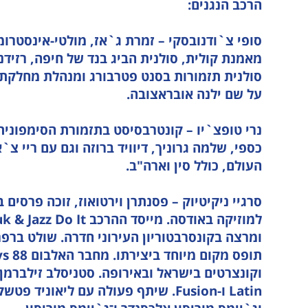
הרכב הנגנים:
סופי צ`ודנובסקי – זמרת ג`אז, מולטי-אינסטרו
סולנית תזמורות בסנט פטרבורג ומנהלת מחלקת 
על שם ילנה אובראצובה.
נרי טופצ`יו – קונטרבסיסט בתזמורת הסימפונית 
כספי, שלמה גרוניך, דיוויד ברוזה וגם עם ריי צ`
העולם, כולל סין וארה"ב.
סרגיי ניקיטיוק – פסנתרן וירטואוז, זוכה פרסים 
ומרצה בקונסרבטוריון העירוני חדרה. שולט ברפ
Latin ו-Fusion. שיתף פעולה עם ליאונ