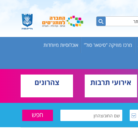
מרכז מוזיקה "סיטאר סול"
אוכלוסיות מיוחדות
ות ברשת
ש אריק
אירועי תרבות
צהרונים
בוגרים
וער
שת