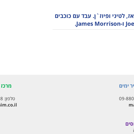
, לטיני ופיוז`ן. עבד עם כוכבים
ר ימים
מרכז ת
09-88
טלפון:
18
im.co.il
ma
סים