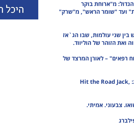
גדול: מ"ארוחת בוקר
ת" ועד "שומר הראש", מ"שרק"
 בין שני עולמות, שבו הג`אז
ה ואת הזוהר של הוליווד.
ח רפאים" – לאורן המרצד של
וכמובן, לא נוכל לוותר על יצירות מופת קלאסיות: Hit the Road Jack,
ו. צבעוני. אמיתי.
ילברג