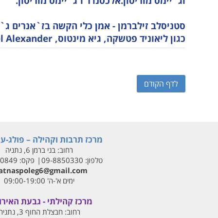
וג`יימס מוריסון.אלכסנדר ו־ג`יימס מוריסון.
סטניסלב זילברמן - אמן כלי הקשה בז`אנרים ג`אז
כגון ליאוניד פטשקה, גיא מינטוס, Joel Alexander ו-James Morrison.
לדף הקודם
מרכז תרבות וקהילה – פולג-עי
רחוב:
בני ברמן 6, נתניה
טלפון:
09-8850330
פקס:
00849
tnaspoleg6@gmail.com
ימים א'-ה' 09:00-19:00
מרכז קהילתי - גבעת האירו
רחוב:
חבצלת החוף 3, נתניה