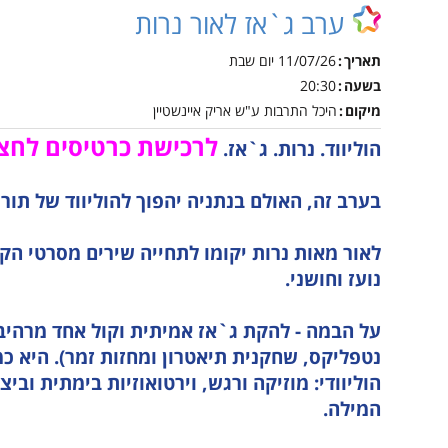
אינטראקטיבית קייטנות
ערב ג`אז לאור נרות
טכנ
נגישות והשתלבות
קיץ
למי
תאריך
11/07/26
יום שבת
נהלי הרשמה לקייטנות
הקיץ
נוע
בשעה
20:30
מיקום
היכל התרבות ע"ש אריק איינשטיין
מבו
לרכישת כרטיסים לחצו
הוליווד. נרות. ג`אז.
גמל
נגי
בערב זה, האולם בנתניה יהפוך להוליווד של תור
לו"
לוח
לאור מאות נרות יקומו לתחייה שירים מסרטי הקו
נועז וחושני.
על הבמה - להקת ג`אז אמיתית וקול אחד מרהיב:
נטפליקס, שחקנית תיאטרון ומחזות זמר). היא 
הוליוודי: מוזיקה ורגש, וירטואוזיות בימתית ובי
המילה.