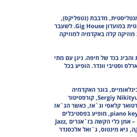
מנטליסטית, מדבבת (נטפליקס),
מאמנת קולית, סולנית הביג בנד של חיפה, רזידנטית במועדון Gig House. לשעבר
מוזיקה קלה באקדמיה למוזיקה
והביג בנד של חיפה. ניגן עם מתי
ארלס וסטיבי וונדר. הופיע בכל
בינלאומיים, בוגר האקדמיה
למוזיקה באודסה. מייסד ההרכב Sergiy Nikityuk & Jazz Do It, קורפטיטור
רטואר קלאסי וג`אז, כאשר הג`אז
תופס מקום מיוחד ביצירתו. מחבר האלבום 88 piano keys, מופיע בפסטיבלים
וקונצרטים בישראל ובאירופה. סטניסלב זילברמן – אמן כלי הקשה בז`אנרים Jazz,
יד פטשקה, גיא מינטוס, ג`ואל אלכסנדר