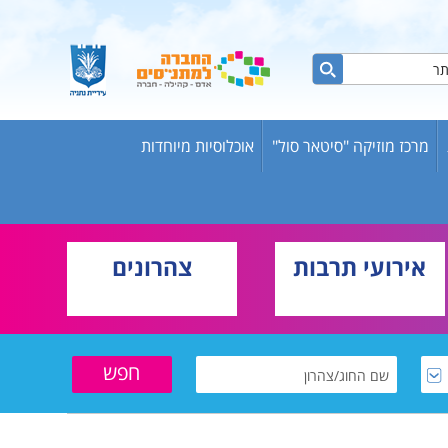
מרכז מוזיקה "סיטאר סול"
אוכלוסיות מיוחדות
ות ברשת
ש אריק
אירועי תרבות
צהרונים
בוגרים
וער
שת