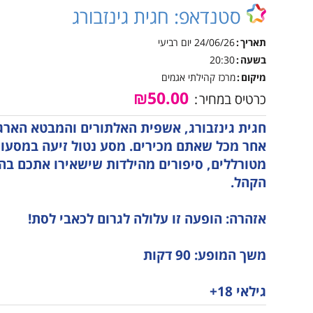
אינטראקטיבית קייטנות
סטנדאפ: חגית גינזבורג
טכנ
נגישות והשתלבות
קיץ
למי
תאריך
24/06/26
יום רביעי
נהלי הרשמה לקייטנות
הקיץ
נוע
בשעה
20:30
מיקום
מרכז קהילתי אגמים
מבו
₪50.00
כרטיס במחיר
גמל
נגי
חגית גינזבורג, אשפית האלתורים והמבטא הארג
אחר מכל שאתם מכירים. מסע נטול זיעה במסעות 
לו"
מטורללים, סיפורים מהילדות שישאירו אתכם בה
לוח
הקהל.
אזהרה: הופעה זו עלולה לגרום לכאבי לסת!
משך המופע: 90 דקות
גילאי 18+