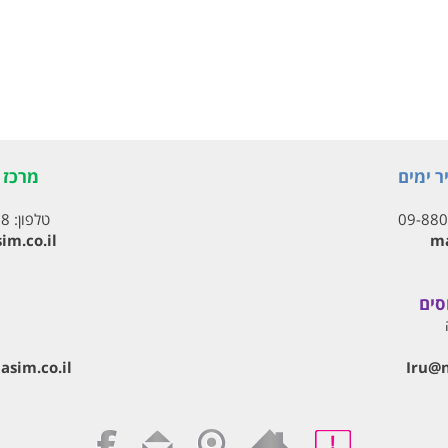
ר ימים
מרכז ת
09-88
טלפון:
18
im.co.il
ma
סים
Iru@‏
sim.co.il