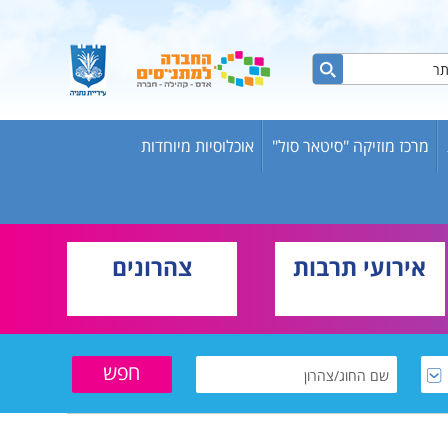
מרכז מוזיקה "סיטאר סול"
אוכלוסיות מיוחדות
ות ברשת
ש אריק
אירועי תרבות
צהרונים
בוגרים
וער
שת