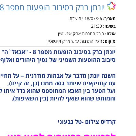
אינטראקטיבית קייטנות
יונתן ברק בסיבוב הופעות מספר 8 - "אבאל`ה"
טכנ
נגישות והשתלבות
קיץ
למי
תאריך
18/07/26
יום שבת
נהלי הרשמה לקייטנות
הקיץ
נוע
בשעה
21:30
אולם
היכל התרבות אריק אינשטיין
מבו
מיקום
היכל התרבות ע"ש אריק איינשטיין
גמל
יונתן ברק בסיבוב הופעות מספר 8 - "אבאל`ה"
נגי
סיבוב ההופעות השמיני של נסיך היהודים ואלוף
לו"
לוח
השנה יונתן מדבר על אבהות מודרנית – על החיים 
עם קומיקאית שיותר גסה ממנו (כן, זה קיים),
ועל הפער בין האבא המחוספס שהוא גדל איתו ל
והמותש שהוא שואף להיות (בין השאיפות).
קרדיט צילום -טל גבעוני