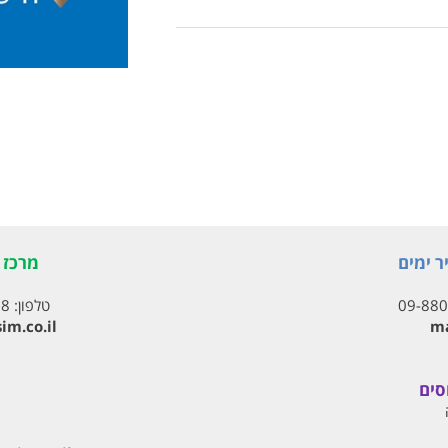
ר ימים
מרכז ת
09-88
טלפון:
18
im.co.il
ma
סים