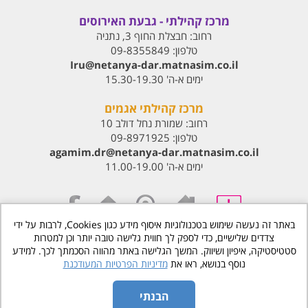
מרכז קהילתי - גבעת האירוסים
רחוב:
חבצלת החוף 3, נתניה
טלפון:
09-8355849
Iru@netanya-dar.matnasim.co.il‏
ימים א-ה' 15.30-19.30
מרכז קהילתי אגמים
רחוב:
שמורת נחל דולב 10
טלפון:
09-8971925
agamim.dr@netanya-dar.matnasim.co.il‏
ימים א-ה' 11.00-19.00
באתר זה נעשה שימוש בטכנולוגיות איסוף מידע כגון Cookies, לרבות על ידי
צדדים שלישיים, כדי לספק לך חווית גלישה טובה יותר וכן למטרות
www.matnasdn.co.il
©
כל הזכויות שמורות
סטטיסטיקה, איפיון ושיווק. המשך הגלישה באתר מהווה הסכמתך לכך. למידע
נוסף בנושא, ראו את
מדיניות הפרטיות המעודכנת
הסדרי נגישות
מדיניות פרטיות
הבנתי
|
בניית אתרים
הנגשת אתרים