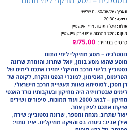
נוסטלגיה – מסע מוזיקלי לימי התום
תאריך
30/06/26
יום שלישי
בשעה
20:30
אולם
היכל התרבות אריק אינשטיין
מיקום
היכל התרבות ע"ש אריק איינשטיין
₪75.00
כרטיס במחיר
נוסטלגיה – מסע מוזיקלי לימי התום
מופע שהוא מסע בזמן, יואל שתרוג והזמרת שרונה
נסטוביץ בליווי הרכב מוזיקלי יחזירו אתכם לימים של
הפרימוס, האסימון, למוכרי הנפט והקרח, לקופה של
דן חסכן, לסוסיתא גאוות תעשיית הרכב הישראלי.
לימים שבטלוויזיה היה מחיקון ובעקבותיו נולד האנטי
מחיקון – לבאג 2000 ועוד תמונות, סיפורים ושירים
שיקחו אתכם לעידן אחר.
יואל שתרוג: מנחה ומספר, שרונה נסטוביץ: שירה,
אילן אביב: גיטרה בס והפקה מוזיקלית. יאיר סתוי:
פסנתר, טל כהן: תופים