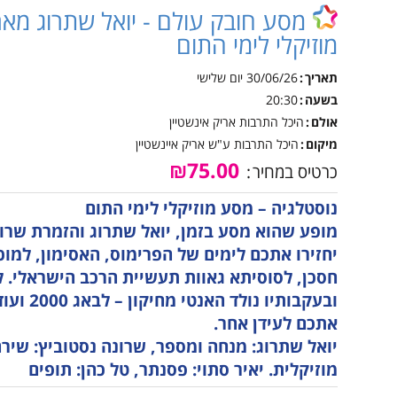
אינטראקטיבית קייטנות
מסע חובק עולם - יואל שתרוג מא
טכנ
נגישות והשתלבות
קיץ
מוזיקלי לימי התום
למי
נהלי הרשמה לקייטנות
הקיץ
נוע
תאריך
30/06/26
יום שלישי
בשעה
20:30
מבו
אולם
היכל התרבות אריק אינשטיין
גמל
מיקום
היכל התרבות ע"ש אריק איינשטיין
נגי
₪75.00
כרטיס במחיר
לו"
נוסטלגיה – מסע מוזיקלי לימי התום
לוח
מופע שהוא מסע בזמן, יואל שתרוג והזמרת שרונה
יחזירו אתכם לימים של הפרימוס, האסימון, למוכ
חסכן, לסוסיתא גאוות תעשיית הרכב הישראלי. לי
ובעקבותיו
אתכם לעידן אחר.
יואל שתרוג: מנחה ומספר, שרונה נסטוביץ: שירה
מוזיקלית. יאיר סתוי: פסנתר, טל כהן: תופים