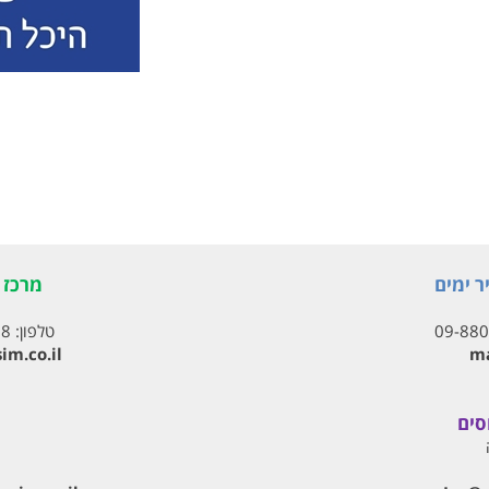
ר ימים
מרכז ת
09-88
טלפון:
18
im.co.il
ma
סים