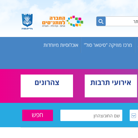
מרכז מוזיקה "סיטאר סול"
אוכלוסיות מיוחדות
ות ברשת
ש אריק
אירועי תרבות
צהרונים
בוגרים
וער
שת