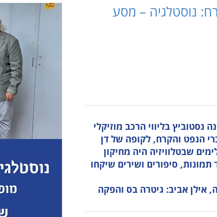
רח: נוסטלגיה – מסע
ולוגיה
מבוגרים
למידה
נגישות והשתלבות
דה
גמלאים
מוזיקה
לוח חופשות חוגים
ר
נגישות והשתלבות
מבוגרים
לו"ז מערכת חוגים
גרים
לוח חופשות חוגים
גימלאים
אים
לו"ז מערכת חוגים
נגישות והשתלבות
שות והשתלבות
לוח חופשות חוגים
ז מערכת חוגים
 חופשות חוגים
 נסטוביץ בליווי הרכב מוזיקלי
רי הנפט והקרח, לקופה של דן
מים שבטלוויזיה היה מחיקון
 נולד האנטי מחיקון – לבאג 2000 ועוד תמונות, סיפורים ושירים שיקחו
, אילן אביב: גיטרה בס והפקה