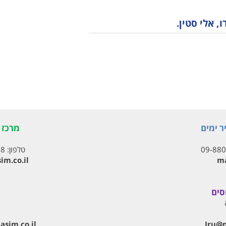
, אלי סטין.
ר ימים
מרכז ת
09-88
טלפון:
18
im.co.il
ma
סים
Iru@‏
sim.co.il