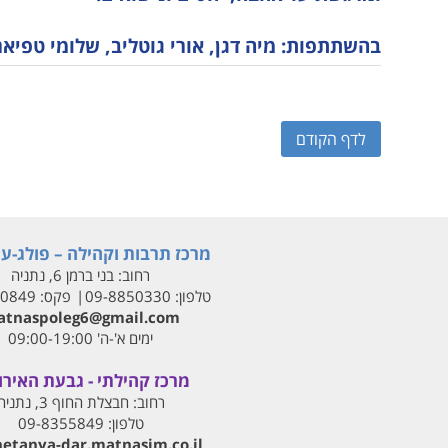
בהשתתפות: מיה דגן, אורי גוטליב, שלומי טפיארו
לדף הקודם
מרכז תרבות וקהילה – פולג-עי
רחוב:
בני ברמן 6, נתניה
טלפון:
09-8850330
פקס:
00849
tnaspoleg6@gmail.com
ימים א'-ה' 09:00-19:00
מרכז קהילתי - גבעת האירו
רחוב:
חבצלת החוף 3, נתניה
טלפון:
09-8355849
netanya-dar.matnasim.co.il