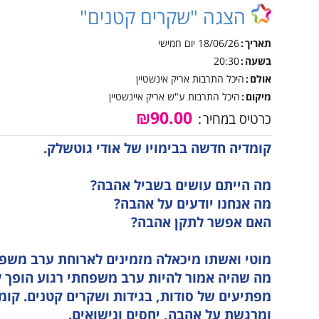
אינטראקטיבית קייטנות
הצגה "שקרים קטנים"
טכנ
נגישות והשתלבות
קיץ
למי
תאריך
18/06/26
יום חמישי
נהלי הרשמה לקייטנות
הקיץ
נוע
בשעה
20:30
אולם
היכל התרבות אריק אינשטיין
מבו
מיקום
היכל התרבות ע"ש אריק איינשטיין
גמל
₪90.00
כרטיס במחיר
נגי
קומדיה חדשה בבימויו של אודי גוטשלק.
לו"
לוח
מה הייתם עושים בשביל אהבה?
מה אנחנו יודעים על אהבה?
האם אפשר לתקן אהבה?
מוטי ואשתו מיכאלה מזמינים לארוחת ערב משפ
מה שהיה אמור להיות ערב משפחתי רגוע הופך לה
מפתיעים של סודות, בגידות ושקרים קטנים. ק
ומרגשת על אהבה, יחסים ונישואים.