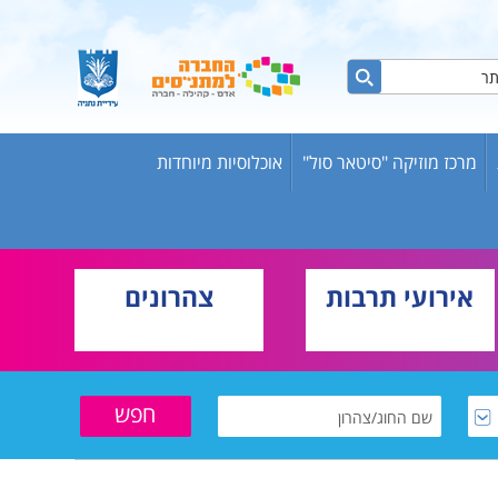
מרכז מוזיקה "סיטאר סול"
אוכלוסיות מיוחדות
ות ברשת
ש אריק
אירועי תרבות
צהרונים
בוגרים
וער
שת