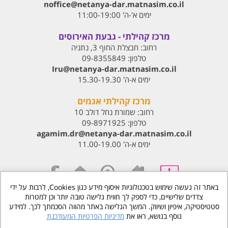
noffice@netanya-dar.matnasim.co.il
ימים א'-ה' 11:00-19:00
מרכז קהילתי - גבעת האירוסים
רחוב:
חבצלת החוף 3, נתניה
טלפון:
09-8355849
Iru@netanya-dar.matnasim.co.il‏
ימים א-ה' 15.30-19.30
מרכז קהילתי אגמים
רחוב:
שמורת נחל דולב 10
טלפון:
09-8971925
agamim.dr@netanya-dar.matnasim.co.il‏
ימים א-ה' 11.00-19.00
באתר זה נעשה שימוש בטכנולוגיות איסוף מידע כגון Cookies, לרבות על ידי
צדדים שלישיים, כדי לספק לך חווית גלישה טובה יותר וכן למטרות
www.matnasdn.co.il
©
כל הזכויות שמורות
סטטיסטיקה, איפיון ושיווק. המשך הגלישה באתר מהווה הסכמתך לכך. למידע
נוסף בנושא, ראו את
מדיניות הפרטיות המעודכנת
הסדרי נגישות