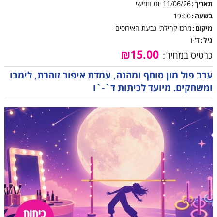
תאריך
11/06/26
יום חמישי
בשעה
19:00
מיקום
מרכז קהילתי גבעת האירוסים
גיל
ד'-ו'
₪15.00
כרטיס במחיר
ערב פול מון סוחף ומהנה, עמדת איפור זוהרת, לימבו
ומשחקים. מיועד לכיתות ד`-`ו