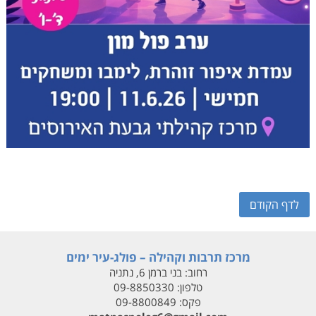
לדף הקודם
מרכז תרבות וקהילה – פולג-עיר ימים
רחוב:
בני ברמן 6, נתניה
טלפון:
09-8850330
פקס:
09-8800849