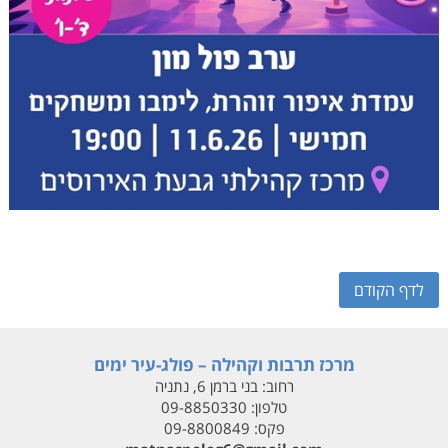
לדף הקודם
מרכז תרבות וקהילה – פולג-עיר ימים
רחוב:
בני ברמן 6, נתניה
טלפון:
09-8850330
פקס:
09-8800849