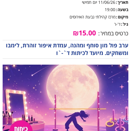
תאריך
11/06/26
יום חמישי
בשעה
19:00
מיקום
מרכז קהילתי גבעת האירוסים
גיל
ד'-ו'
₪15.00
כרטיס במחיר
ערב פול מון סוחף ומהנה, עמדת איפור זוהרת, לימבו
ומשחקים. מיועד לכיתות ד`-`ו