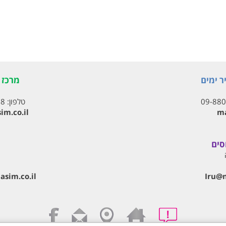
ר ימים
מרכז ת
09-88
טלפון:
18
im.co.il
ma
סים
Iru@‏
sim.co.il