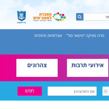
מרכז מוזיקה "סיטאר סול"
אוכלוסיות מיוחדות
ות ברשת
ש אריק
אירועי תרבות
צהרונים
בוגרים
וער
שת