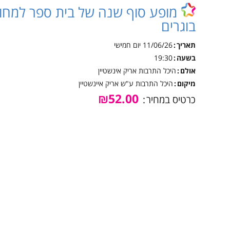
אינטראקטיבית קייטנות
מופע סוף שנה של בית ספר למחול
טכנ
נגישות והשתלבות
קיץ
בוגרים
למי
נהלי הרשמה לקייטנות
הקיץ
נוע
תאריך
11/06/26
יום חמישי
בשעה
19:30
מבו
אולם
היכל התרבות אריק אינשטיין
גמל
מיקום
היכל התרבות ע"ש אריק איינשטיין
נגי
₪52.00
כרטיס במחיר
לו"
לוח