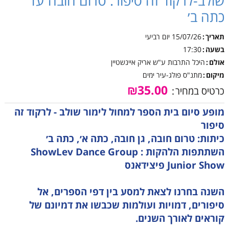
שולב-לרקוד זה סיפור: טרום חובה עד
כתה ב׳
תאריך
15/07/26
יום רביעי
בשעה
17:30
אולם
היכל התרבות ע"ש אריק איינשטיין
מיקום
מתנ"ס פולג-עיר ימים
₪35.00
כרטיס במחיר
מופע סיום בית הספר למחול לימור שולב - לרקוד זה
סיפור
כיתות: טרום חובה, גן חובה, כתה א׳, כתה ב׳
השתתפות הלהקות : ShowLev Dance Group
Junior Show פיצידאנס
השנה בחרנו לצאת למסע בין דפי הספרים, אל
סיפורים, דמויות ועולמות שכבשו את דמיונם של
קוראים לאורך השנים.