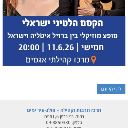
לדף הקודם
מרכז תרבות וקהילה – פולג-עיר ימים
רחוב:
בני ברמן 6, נתניה
טלפון:
09-8850330