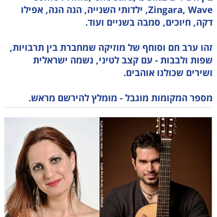
Zingara, Wave, ילדותי השנייה, הנה הנה, אפילו
דקה, חיוכים, סמבה בשניים ועוד.
זהו ערב חם וסוחף של מוזיקה שמחברת בין תרבויות,
שפות ולבבות - עם קצב לטיני, נשמה ישראלית
ושירים שכולנו אוהבים.
מספר המקומות מוגבל - מומלץ להירשם מראש.