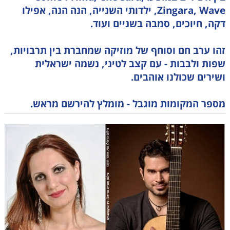
Zingara, Wave, ילדותי השנייה, הנה הנה, אפילו
דקה, חיוכים, סמבה בשניים ועוד.
זהו ערב חם וסוחף של מוזיקה שמחברת בין תרבויות,
שפות ולבבות - עם קצב לטיני, נשמה ישראלית
ושירים שכולנו אוהבים.
מספר המקומות מוגבל - מומלץ להירשם מראש.