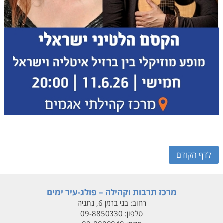
לדף הקודם
מרכז תרבות וקהילה – פולג-עיר ימים
רחוב:
בני ברמן 6, נתניה
טלפון:
09-8850330