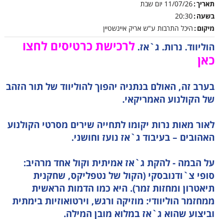
תאריך
11/07/26
יום שבת
בשעה
20:30
מיקום
היכל התרבות ע"ש אריק איינשטיין
לרכישת כרטיסים לחצו
הוליווד. נרות. ג`אז.
כאן
בערב זה, האולם בנתניה יהפוך להוליווד של תור הזהב
של הקולנוע האמריקאי.
לאור מאות נרות יקומו לתחייה שירים מסרטי הקולנוע
האהובים – בעיבוד ג`אז נועז וחושני.
על הבמה - להקת ג`אז אמיתית וקול אחד מרהיב:
סופי צ`ודנובסקי (הקול של נטפליקס, שחקנית
תיאטרון ומחזות זמר). היא כמו הדמות הראשית
ממחזמר הוליוודי: מוזיקה ורגש, וירטואוזיות בימתית
וביצוע שהוא ג`אז במלוא מובן המילה.