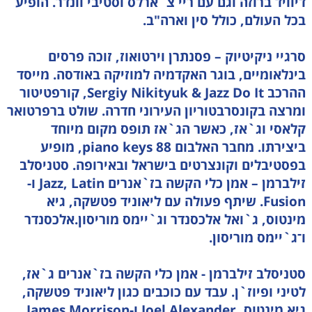
דיוויד ברוזה וגם עם ריי צ`ארלס וסטיבי וונדר. הופיע
בכל העולם, כולל סין וארה"ב.
סרגיי ניקיטיוק – פסנתרן וירטואוז, זוכה פרסים
בינלאומיים, בוגר האקדמיה למוזיקה באודסה. מייסד
ההרכב Sergiy Nikityuk & Jazz Do It, קורפטיטור
ומרצה בקונסרבטוריון העירוני חדרה. שולט ברפרטואר
קלאסי וג`אז, כאשר הג`אז תופס מקום מיוחד
ביצירתו. מחבר האלבום 88 piano keys, מופיע
בפסטיבלים וקונצרטים בישראל ובאירופה. סטניסלב
זילברמן – אמן כלי הקשה בז`אנרים Jazz, Latin ו-
Fusion. שיתף פעולה עם ליאוניד פטשקה, גיא
מינטוס, ג`ואל אלכסנדר וג`יימס מוריסון.אלכסנדר
ו־ג`יימס מוריסון.
סטניסלב זילברמן - אמן כלי הקשה בז`אנרים ג`אז,
לטיני ופיוז`ן. עבד עם כוכבים כגון ליאוניד פטשקה,
גיא מינטוס, Joel Alexander ו-James Morrison.