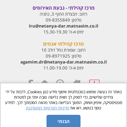
מרכז קהילתי - גבעת האירוסים
רחוב:
חבצלת החוף 3, נתניה
טלפון:
09-8355849
Iru@netanya-dar.matnasim.co.il‏
ימים א-ה' 15.30-19.30
מרכז קהילתי אגמים
רחוב:
שמורת נחל דולב 10
טלפון:
09-8971925
agamim.dr@netanya-dar.matnasim.co.il‏
ימים א-ה' 11.00-19.00
באתר זה נעשה שימוש בטכנולוגיות איסוף מידע כגון Cookies, לרבות על ידי
צדדים שלישיים, כדי לספק לך חווית גלישה טובה יותר וכן למטרות
www.matnasdn.co.il
©
כל הזכויות שמורות
סטטיסטיקה, איפיון ושיווק. המשך הגלישה באתר מהווה הסכמתך לכך. למידע
נוסף בנושא, ראו את
מדיניות הפרטיות המעודכנת
הסדרי נגישות
מדיניות פרטיות
הבנתי
|
בניית אתרים
הנגשת אתרים