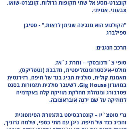
קונצרט-מסע אל שתי תקופות גדולות. קונצרט-שואו.
צבעוני. אמיתי.
"הקולנוע הוא מנגינה שניתן לראות." - סטיבן
ספילברג
הרכב הנגנים:
סופי צ`ודנובסקי – זמרת ג`אז,
מולטי-אינסטרומנטליסטית, מדבבת (נטפליקס),
מאמנת קולית, סולנית הביג בנד של חיפה, רזידנטית
במועדון Gig House. לשעבר סולנית תזמורות בסנט
פטרבורג ומנהלת מחלקת מוזיקה קלה באקדמיה
למוזיקה על שם ילנה אובראצובה.
נרי טופצ`יו – קונטרבסיסט בתזמורת הסימפונית
והביג בנד של חיפה. ניגן עם מתי כספי, שלמה גרוניך,