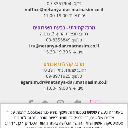
פקס:
09-8357904
noffice@netanya-dar.matnasim.co.il
ימים א'-ה' 11:00-19:00
מרכז קהילתי - גבעת האירוסים
רחוב:
חבצלת החוף 3, נתניה
טלפון:
09-8355849
Iru@netanya-dar.matnasim.co.il‏
ימים א-ה' 15.30-19.30
מרכז קהילתי אגמים
רחוב:
שמורת נחל דולב 10
טלפון:
09-8971925
agamim.dr@netanya-dar.matnasim.co.il‏
ימים א-ה' 11.00-19.00
באתר זה נעשה שימוש בטכנולוגיות איסוף מידע כגון Cookies, לרבות על ידי
צדדים שלישיים, כדי לספק לך חווית גלישה טובה יותר וכן למטרות
www.matnasdn.co.il
©
כל הזכויות שמורות
סטטיסטיקה, איפיון ושיווק. המשך הגלישה באתר מהווה הסכמתך לכך. למידע