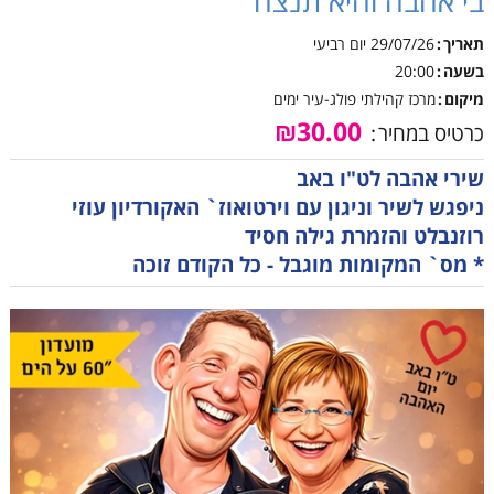
בי אהבה והיא תנצח"
תאריך
29/07/26
יום רביעי
בשעה
20:00
מיקום
מרכז קהילתי פולג-עיר ימים
₪30.00
כרטיס במחיר
שירי אהבה לט"ו באב
ניפגש לשיר וניגון עם וירטואוז` האקורדיון עוזי
רוזנבלט והזמרת גילה חסיד
* מס` המקומות מוגבל - כל הקודם זוכה