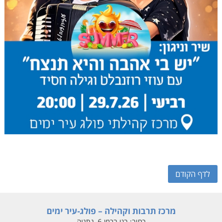
לדף הקודם
מרכז תרבות וקהילה – פולג-עיר ימים
רחוב:
בני ברמן 6, נתניה