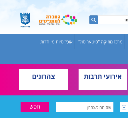
מרכז מוזיקה "סיטאר סול"
אוכלוסיות מיוחדות
ות ברשת
ש אריק
אירועי תרבות
צהרונים
בוגרים
וער
שת