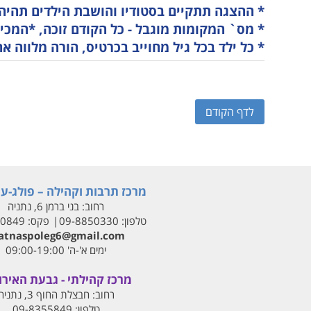
* ההצגה תתקיים בסטודיו והושבת הילדים תהיה
* מס` המקומות מוגבל - כל הקודם זוכה, *המכ
* כל ילד בכל גיל מחוייב בכרטיס, הורה מלווה 
לדף הקודם
מרכז תרבות וקהילה – פולג-עי
רחוב:
בני ברמן 6, נתניה
טלפון:
09-8850330
פקס:
00849
tnaspoleg6@gmail.com
ימים א'-ה' 09:00-19:00
מרכז קהילתי - גבעת האירו
רחוב:
חבצלת החוף 3, נתניה
טלפון:
09-8355849