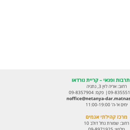
רבות ופנאי – קריית נורדאו
רחוב:
אריה לוין 3, נתניה
09-83555
פקס:
09-8357904
noffice@netanya-dar.matnas
ימים א'-ה' 11:00-19:00
מרכז קהילתי אגמים
רחוב:
שמורת נחל דולב 10
טלפון:
09-8971925