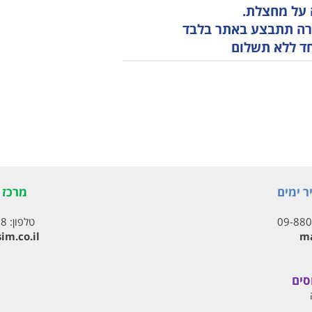
 על מחצלת.
ירה תתבצע באתר בלבד
אחד ללא תשלום
ר ימים
מרכז ת
09-88
טלפון:
18
im.co.il
ma
סים