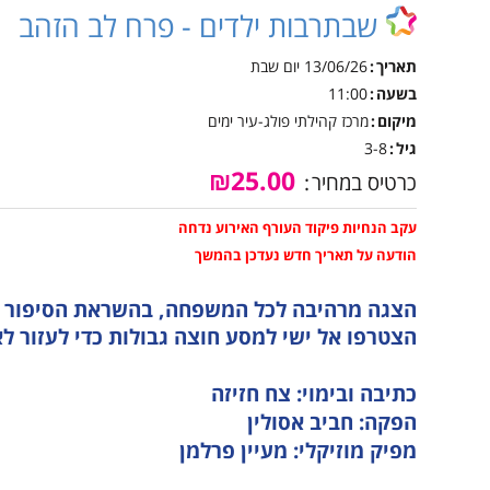
אינטראקטיבית קייטנות
שבתרבות ילדים - פרח לב הזהב
טכנ
נגישות והשתלבות
קיץ
למי
תאריך
13/06/26
יום שבת
נהלי הרשמה לקייטנות
הקיץ
נוע
בשעה
11:00
מיקום
מרכז קהילתי פולג-עיר ימים
מבו
גיל
3-8
גמל
₪25.00
כרטיס במחיר
נגי
לו"
עקב הנחיות פיקוד העורף האירוע נדחה
הודעה על תאריך חדש נעדכן בהמשך
לוח
הצגה מרהיבה לכל המשפחה, בהשראת הסיפור ה
הצטרפו אל ישי למסע חוצה גבולות כדי לעזור לא
כתיבה ובימוי: צח חזיזה
הפקה: חביב אסולין
מפיק מוזיקלי: מעיין פרלמן