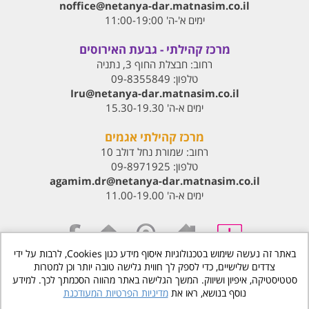
noffice@netanya-dar.matnasim.co.il
ימים א'-ה' 11:00-19:00
מרכז קהילתי - גבעת האירוסים
רחוב:
חבצלת החוף 3, נתניה
טלפון:
09-8355849
Iru@netanya-dar.matnasim.co.il‏
ימים א-ה' 15.30-19.30
מרכז קהילתי אגמים
רחוב:
שמורת נחל דולב 10
טלפון:
09-8971925
agamim.dr@netanya-dar.matnasim.co.il‏
ימים א-ה' 11.00-19.00
באתר זה נעשה שימוש בטכנולוגיות איסוף מידע כגון Cookies, לרבות על ידי
צדדים שלישיים, כדי לספק לך חווית גלישה טובה יותר וכן למטרות
www.matnasdn.co.il
©
כל הזכויות שמורות
סטטיסטיקה, איפיון ושיווק. המשך הגלישה באתר מהווה הסכמתך לכך. למידע
נוסף בנושא, ראו את
מדיניות הפרטיות המעודכנת
הסדרי נגישות