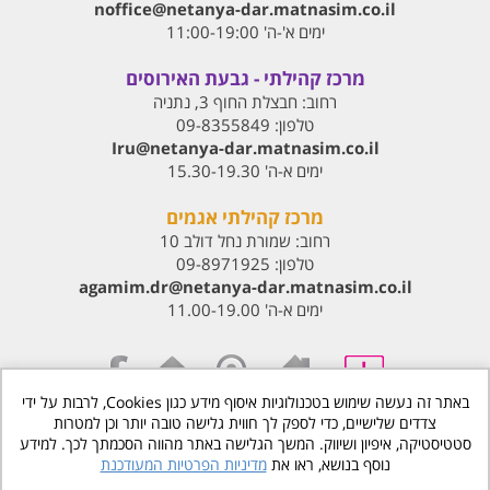
noffice@netanya-dar.matnasim.co.il
ימים א'-ה' 11:00-19:00
מרכז קהילתי - גבעת האירוסים
רחוב:
חבצלת החוף 3, נתניה
טלפון:
09-8355849
Iru@netanya-dar.matnasim.co.il‏
ימים א-ה' 15.30-19.30
מרכז קהילתי אגמים
רחוב:
שמורת נחל דולב 10
טלפון:
09-8971925
agamim.dr@netanya-dar.matnasim.co.il‏
ימים א-ה' 11.00-19.00
באתר זה נעשה שימוש בטכנולוגיות איסוף מידע כגון Cookies, לרבות על ידי
צדדים שלישיים, כדי לספק לך חווית גלישה טובה יותר וכן למטרות
www.matnasdn.co.il
©
כל הזכויות שמורות
סטטיסטיקה, איפיון ושיווק. המשך הגלישה באתר מהווה הסכמתך לכך. למידע
נוסף בנושא, ראו את
מדיניות הפרטיות המעודכנת
הסדרי נגישות