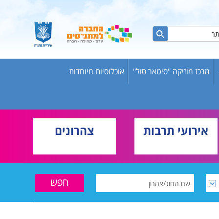
מרכז מוזיקה "סיטאר סול"
אוכלוסיות מיוחדות
ות ברשת
ש אריק
אירועי תרבות
צהרונים
בוגרים
וער
שת