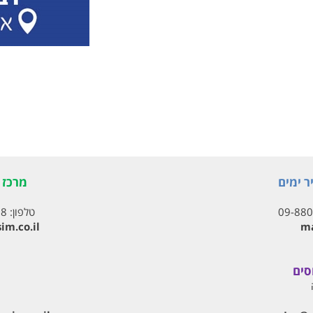
ר ימים
מרכז ת
09-88
טלפון:
18
im.co.il
ma
סים