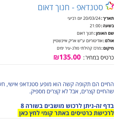
אינטראקטיבית קייטנות
סטנדאפ - חנוך דאום
טכנ
נגישות והשתלבות
קיץ
למי
תאריך
20/03/24
יום רביעי
נהלי הרשמה לקייטנות
הקיץ
נוע
בשעה
21:00
שם האומן
חנוך דאום
מבו
אולם
אודיטוריום ע"ש אריק איינשטיין
גמל
מיקום
מרכז קהילתי פולג-עיר ימים
נגי
₪135.00
כרטיס במחיר
לו"
לוח
החיים הם תקופה קשה הוא מופע סטנדאפ אישי, חשו
שהחיים קצרים, אבל לא קצרים מספיק.
בדף זה-ניתן לרכוש מושבים בשורה 8
לרכישת כרטיסים באתר קומי לחץ כאן