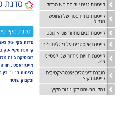
סדנת ס
טכנ
קיץ
קייטנות גנים של החופש הגדול
נגישות והשתלבות
למי
נהלי הרשמה לקייטנות
קייטנות בתי הספר של החופש
הקיץ
נוע
הגדול
מבו
סדנת סקיי-טק
קייטנות גנים מחזור שני אוגוסט
גמל
סדנת סקיי-טק באג
קייטנת אקסטרים על גלגלים ד'-ח'
נגי
קייטנת סקיי -טק ב
קייטנת חוויות מחזור שני למסיימי
לו"
רובוטיקה בינה מלא
א'-ג'
מיינקראפט , חוויה
לוח
חוברת דיגיטלית אינטראקטיבית
קייטנות קיץ
ובקבוק שתיה
נהלי הרשמה לקייטנות הקיץ