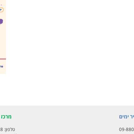
ר ימים
מרכז ת
09-88
טלפון:
18