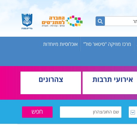
מרכז מוזיקה "סיטאר סול"
אוכלוסיות מיוחדות
ות ברשת
ש אריק
אירועי תרבות
צהרונים
בוגרים
וער
שת