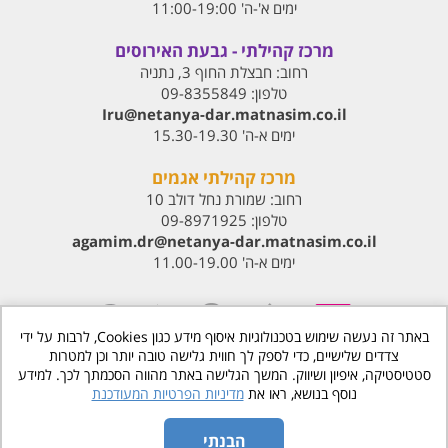
ימים א'-ה' 11:00-19:00
מרכז קהילתי - גבעת האירוסים
רחוב:
חבצלת החוף 3, נתניה
טלפון:
09-8355849
Iru@netanya-dar.matnasim.co.il‏
ימים א-ה' 15.30-19.30
מרכז קהילתי אגמים
רחוב:
שמורת נחל דולב 10
טלפון:
09-8971925
agamim.dr@netanya-dar.matnasim.co.il‏
ימים א-ה' 11.00-19.00
באתר זה נעשה שימוש בטכנולוגיות איסוף מידע כגון Cookies, לרבות על ידי
צדדים שלישיים, כדי לספק לך חווית גלישה טובה יותר וכן למטרות
סטטיסטיקה, איפיון ושיווק. המשך הגלישה באתר מהווה הסכמתך לכך. למידע
www.matnasdn.co.il
©
כל הזכויות שמורות
נוסף בנושא, ראו את
מדיניות הפרטיות המעודכנת
הסדרי נגישות
מדיניות פרטיות
הבנתי