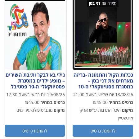
ככלות הקול והתמונה -בריזה
גילי בא לבקר ותיבת השירים
מארחים את דני בסן –
– מופע ילדים במסגרת
במסגרת פסטיווקאלי ה-10
פסטיווקאלי ה-10 פסטיבל
פסטיבל הזמר העברי
הזמר העברי
18/08/26
יום שלישי
בשעה:
21:00
19/08/26
יום רביעי
בשעה:
17:30
כרטיס במחיר
₪45.00
כרטיס במחיר
₪45.00
מיקום
היכל התרבות ע"ש אריק
מיקום
מתנ"ס פולג-עיר ימים
איינשטיין
להזמנת כרטיס
להזמנת כרטיס