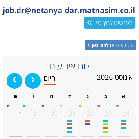
job.dr@netanya-dar.matnasim.co.il
לפרטים לחץ כאן
לכל העדכונים
לחצו כאן
לוח אירועים
אוגוסט 2026
‹
›
היום
א
ב
ג
ד
ה
ו
ש
1
31
30
29
28
27
26