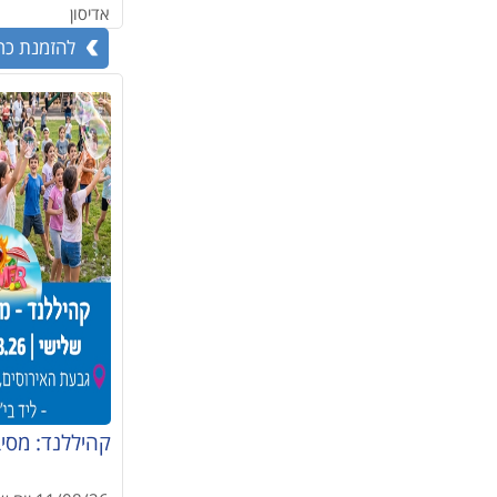
אדיסון
להזמנת כר
קהיללנד: מסי