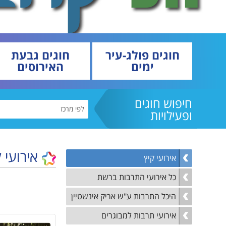
טכנ
קיץ
נגישות והשתלבות
למי
נהלי הרשמה לקייטנות
הקיץ
נוע
מבו
חוגים פולג-עיר
חוגים גבעת
ימים
האירוסים
גמל
נגי
לו"
חיפוש חוגים
לוח
ופעילויות
אירועי 
אירועי קיץ
כל אירועי התרבות ברשת
היכל התרבות ע"ש אריק אינשטיין
אירועי תרבות למבוגרים