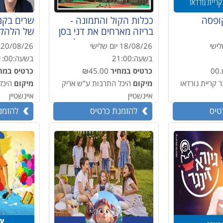
ופסה
ככלות הקול והתמונה -
שרים בקנ
בריזה מארחים את דני בסן
של הלהקו
– במסגרת פסטיווקאלי
לישי
18/08/26
יום שלישי
20/08/26
ה-10 פסטיבל הזמר העברי
פסטיבל ה
בשעה:
21:00
בשעה:
1:00
₪
כרטיס במחיר
₪45.00
כרטיס במח
 קריית נורדאו
מיקום
היכל התרבות ע"ש אריק
מיקום
היכל
איינשטיין
איינשטיין
טיס
להזמנת כרטיס
להזמנ