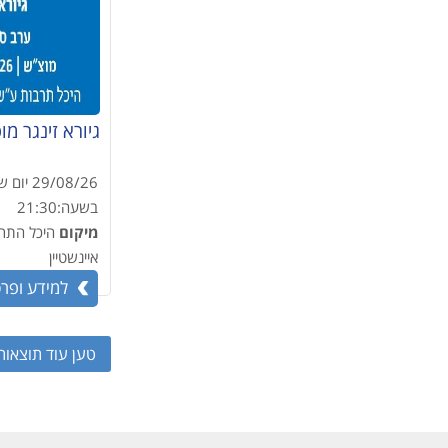
גיורא זינגר מ
29/08/26
יום 
בשעה:
21:30
מיקום
היכל התר
איינשטיין
למידע ופר
טען עוד תוצאות