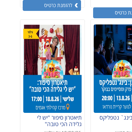
להזמנת כרטיס
ת כרטיס
בינג` נטפליקס
תיאטרון סיפור "יש לי
גלידה הכי טובה"