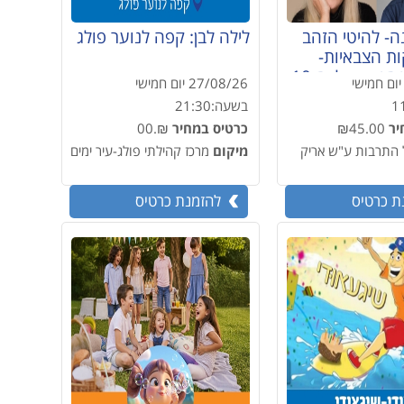
ה- להיטי הזהב
לילה לבן: קפה לנוער פולג
ת הצבאיות-
במסגרת פסטיווקאלי ה-10
יום חמישי
27/08/26
יום חמישי
זמר העברי
1
בשעה:
21:30
יר
₪45.00
כרטיס במחיר
₪.00
 התרבות ע"ש אריק
מיקום
מרכז קהילתי פולג-עיר ימים
ת כרטיס
להזמנת כרטיס