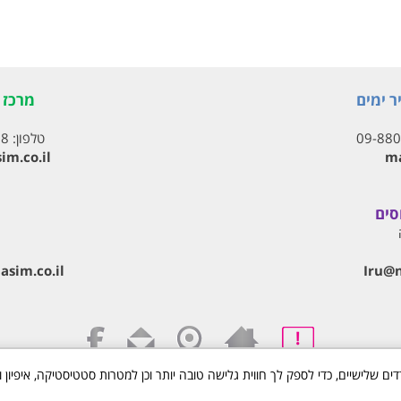
ר ימים
מרכז ת
09-88
טלפון:
18
im.co.il
ma
סים
Iru@‏
sim.co.il
נולוגיות איסוף מידע כגון Cookies, לרבות על ידי צדדים שלישיים, כדי לספק לך חווית גלישה טובה יותר וכן למט
כל הזכויות שמורות
הסדרי נגישות
מדיניות פרטיות