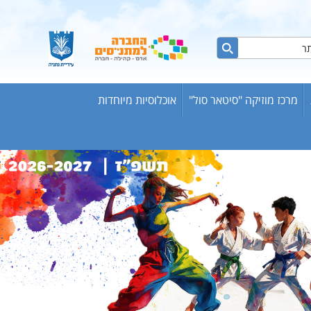
מרכז מוזיקה "סיטאר סול"
אוכלוסיות מיוחדות
ות ברשת
ש אריק
בוגרים
וער
שת