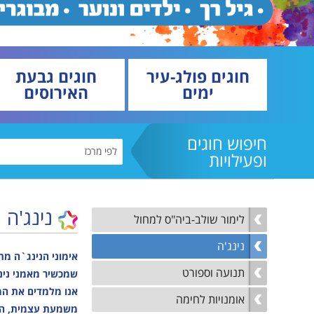
למי
קיץ
נגישות והשתלבות
נוע
נהלי הרשמה לקייטנות
הקיץ
מבו
גמל
חוגים פולג-עיר
חוגים גבעת
ימים
האירוסים
נגי
לו"
לוח
חיפוש חוגים
ופעילויות
נינג'ה
לימור שולב-ביה"ס למחול
נינג'ה
אימוני הנינג`ה מת
תנועה וספורט
שמכשיר מאמני נינג
אנו מלמדים את המת
אומנויות לחימה
משמעת עצמית, התמ