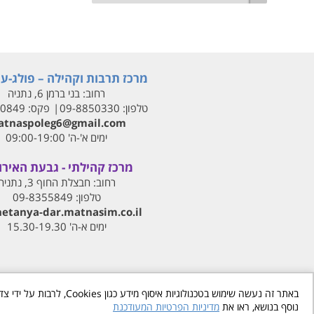
מרכז תרבות וקהילה – פולג-עי
רחוב:
בני ברמן 6, נתניה
טלפון:
09-8850330
פקס:
00849
tnaspoleg6@gmail.com
ימים א'-ה' 09:00-19:00
מרכז קהילתי - גבעת האירו
רחוב:
חבצלת החוף 3, נתניה
טלפון:
09-8355849
netanya-dar.matnasim.co.il
ימים א-ה' 15.30-19.30
באתר זה נעשה שימוש בטכ
נוסף בנושא, ראו את
מדיניות הפרטיות המעודכנת
רשת פנאי וקהילה | מתנסים בדרום נתניה
www.matnasdn.co.il
©