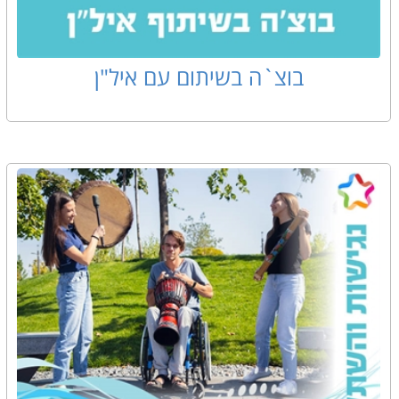
בוצ`ה בשיתום עם איל"ן