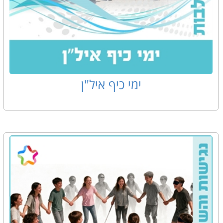
ימי כיף איל"ן