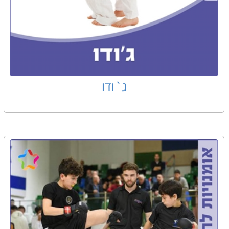
ג`ודו