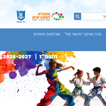
מרכז מוזיקה "סיטאר סול"
אוכלוסיות מיוחדות
ות ברשת
ש אריק
בוגרים
וער
שת