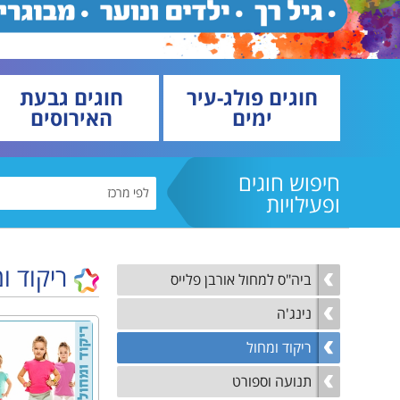
טכנ
קיץ
נגישות והשתלבות
למי
נהלי הרשמה לקייטנות
הקיץ
נוע
מבו
חוגים פולג-עיר
חוגים גבעת
ימים
האירוסים
גמל
נגי
לו"
חיפוש חוגים
לוח
ופעילויות
ריקוד ו
ביה"ס למחול אורבן פלייס
נינג'ה
ריקוד ומחול
תנועה וספורט