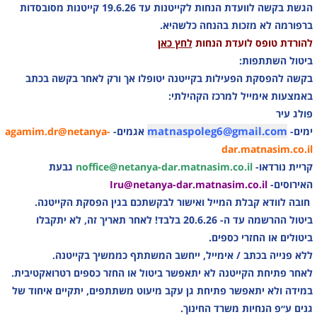
הגשת בקשה לוועדת הנחות לקייטנות עד 19.6.26 קייטנות מסובסדות
ברפורמה לא מזכות בהנחה כלשהיא.
להורדת טופס לועדת הנחות
לחץ כאן
ביטול השתתפות:
בקשה להפסקת הפעילות בקייטנה יטופלו אך ורק לאחר בקשה בכתב
באמצעות אימייל למרכז הקהילתי:
פולג עיר
matnaspoleg6@gmail.com
ימים-
אגמים-
agamim.dr@netanya-
dar.matnasim.co.il
קריית נורדאו-
noffice@netanya-dar.matnasim.co.il
גבעת
האירוסים-
Iru@netanya-dar.matnasim.co.il
חובה לוודא קבלת המייל ואישור לבקשתכם בגין הפסקת הקייטנה.
ביטול ההרשמה עד ה- 20.6.26 בלבד! לאחר תאריך זה, לא יתקבלו
ביטולים או החזרי כספים.
ללא פנייה בכתב / אימייל, ייחשב המשתתף כממשיך בקייטנה.
לאחר פתיחת הקייטנה לא יתאפשר ביטול או החזר כספים רטרואקטיבית.
במידה ולא יתאפשר פתיחת גן עקב מיעוט משתתפים, יתקיים איחוד של
גנים ע״פ הנחיות משרד החינוך.