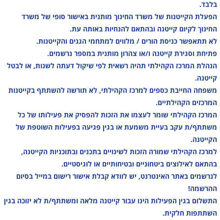
בלבד.
הפעלת הקייטנות של משרד החינוך מותנית באישור סופי של משרד
החינוך לקיום קייטנה ובהתאם להנחיות באותה עת.
לא תתאפשר כניסת הורים / מלווים למתחמי הגנים והקייטנות.
פתיחת וסגירת קייטנה ו/או צהרון מותנית במספר נרשמים.
הנהלת המרכז הקהילתי תהיה רשאית לפי שיקול דעתה לשנות, או לבטל
קייטנה.
משפחה החייבת כספים למרכז הקהילתי, לא תורשה להשתתף בקייטנות
המרכזים הקהילתיים.
המרכז הקהילתי שומר לעצמו את הזכות להפסיק את פעילותו של כל
משתתף/ת עקב בעיית משמעת או בגין פגיעה בפעילות השוטפת של
הקייטנה.
למרכז הקהילתי שמורה הזכות לשינויים בתכנים ובתוכניות הקייטנה,
בהתאם לאילוצים ביטחוניים ובטיחותיים או לוגיסטיים.
לנרשמים באתר האינטרנט, יש לוודא קבלת אישור רישום במייל בסיום
ההרשמה!
התשלום בגין הפעילות הינו עבור קייטנה מלאה ומשתתף/ת לא יזוכה בגין
השתתפות חלקית.