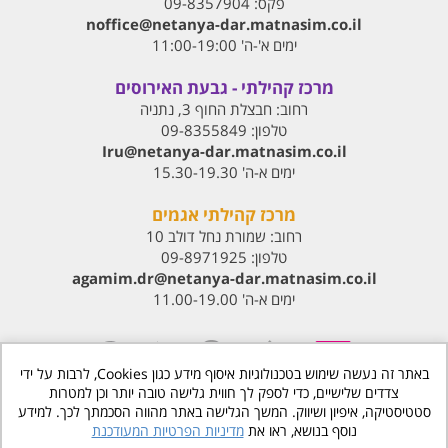
פקס:
09-8357904
noffice@netanya-dar.matnasim.co.il
ימים א'-ה' 11:00-19:00
מרכז קהילתי - גבעת האירוסים
רחוב:
חבצלת החוף 3, נתניה
טלפון:
09-8355849
Iru@netanya-dar.matnasim.co.il‏
ימים א-ה' 15.30-19.30
מרכז קהילתי אגמים
רחוב:
שמורת נחל דולב 10
טלפון:
09-8971925
agamim.dr@netanya-dar.matnasim.co.il‏
ימים א-ה' 11.00-19.00
באתר זה נעשה שימוש בטכנולוגיות איסוף מידע כגון Cookies, לרבות על ידי
צדדים שלישיים, כדי לספק לך חווית גלישה טובה יותר וכן למטרות
סטטיסטיקה, איפיון ושיווק. המשך הגלישה באתר מהווה הסכמתך לכך. למידע
www.matnasdn.co.il
©
כל הזכויות שמורות
נוסף בנושא, ראו את
מדיניות הפרטיות המעודכנת
הסדרי נגישות